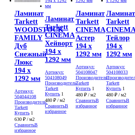
Ламинат
Ламина
Ламинат
Ламинат
Tarkett
Tarkett
Tarkett
Tarkett
CINEMA
CINEM
WOODSTOCK
CINEMA
Астер
Тейлор
FAMILY
Хейворт
194 x
194 x
Дуб
194 x
1292 мм
1292 мм
Снежный
1292 мм
Люкс
Артикул:
Артикул:
194 x
Артикул:
504108047
504108033
1292 мм
504108049
Производитель:
Производител
Производитель:
Tarkett
Tarkett
Tarkett
Купить
1
Купить
1
Артикул:
Купить
1
480
₽
/ м2
480
₽
/ м2
504044108
480
₽
/ м2
Сравнить
В
Сравнить
В
Производитель:
Сравнить
В
избранное
избранное
Tarkett
избранное
Купить
1
630
₽
/ м2
Сравнить
В
избранное