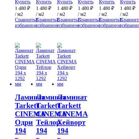
Купить
Купить
Купить
Купить
Купить
Купить
1 480
₽
1 480
₽
1 480
₽
1 480
₽
1 480
₽
1 480
₽
/ м2
/ м2
/ м2
/ м2
/ м2
/ м2
Сравнить
В
Сравнить
В
Сравнить
В
Сравнить
В
Сравнить
В
Сравнит
избранное
избранное
избранное
избранное
избранное
избранн
Ламинат
Ламинат
Ламинат
Tarkett
Tarkett
Tarkett
CINEMA
CINEMA
CINEMA
Одри
Тейлор
Хейворт
194
194
194