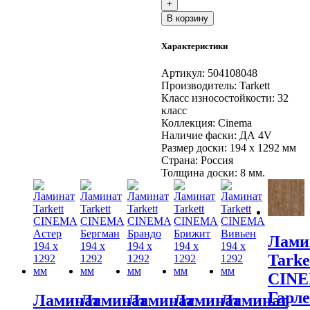
+
Tarkett
В корзину
CINEMA
Гарленд
Характеристики
194
x
1292
Артикул:
504108048
мм
Производитель:
Tarkett
Класс износостойкости:
32
класс
Коллекция:
Cinema
Наличие фаски:
ДА 4V
Размер доски:
194 x 1292 мм
Страна:
Россия
Толщина доски:
8 мм.
Лами
Tarke
CIN
Гарл
Ламинат
Ламинат
Ламинат
Ламинат
Ламинат