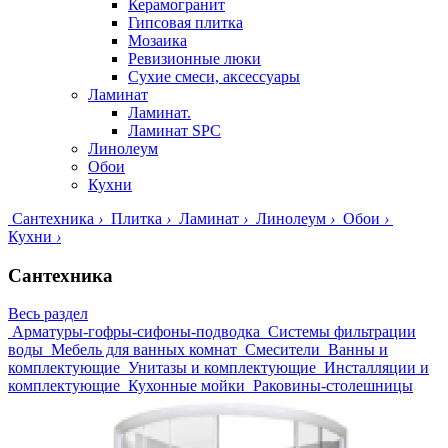
Керамогранит
Гипсовая плитка
Мозаика
Ревизионные люки
Сухие смеси, аксессуары
Ламинат
Ламинат.
Ламинат SPC
Линолеум
Обои
Кухни
Сантехника
›
Плитка
›
Ламинат
›
Линолеум
›
Обои
›
Кухни
›
Сантехника
Весь раздел
Арматуры-гофры-сифоны-подводка
Системы фильтрации
воды
Мебель для ванных комнат
Смесители
Ванны и
комплектующие
Унитазы и комплектующие
Инсталляции и
комплектующие
Кухонные мойки
Раковины-столешницы