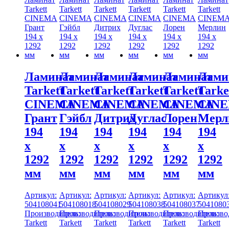
Ламинат
Ламинат
Ламинат
Ламинат
Ламинат
Лами
Tarkett
Tarkett
Tarkett
Tarkett
Tarkett
Tarke
CINEMA
CINEMA
CINEMA
CINEMA
CINEMA
CIN
Грант
Гэйбл
Дитрих
Дуглас
Лорен
Мерл
194
194
194
194
194
194
x
x
x
x
x
x
1292
1292
1292
1292
1292
1292
мм
мм
мм
мм
мм
мм
Артикул:
Артикул:
Артикул:
Артикул:
Артикул:
Артикул
504108041
504108018
504108029
504108038
504108037
5041080
Производитель:
Производитель:
Производитель:
Производитель:
Производитель:
Произво
Tarkett
Tarkett
Tarkett
Tarkett
Tarkett
Tarkett