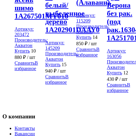
(Алаванн)
белый/
Верона
шимо
выбеленное
без рак.
1A267501MY010
Артикул:
дерево
(под
115209
Производитель:
1A202901DAAY0
рак.1630
Артикул:
Alavann
203472
1A25170
Купить
14
Производитель:
Артикул:
850
₽
/ шт
Акватон
145209
Сравнить
В
Купить
10
Артикул:
Производитель:
избранное
163056
880
₽
/ шт
Акватон
Производител
Сравнить
В
Купить
15
Акватон
избранное
940
₽
/ шт
Купить
12
Сравнить
В
430
₽
/ шт
избранное
Сравнить
В
избранное
О компании
Контакты
Вакансии