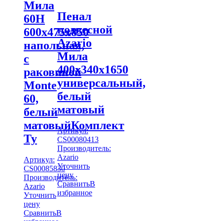
Мила
Пенал
60Н
подвесной
600х475х850
Azario
напольная,
Мила
с
400х340х1650
раковиной
универсальный,
Monte
белый
60,
матовый
белый
матовыйКомплект
Артикул:
Ту
CS00080413
Производитель:
Azario
Артикул:
Уточнить
CS00085830
цену
Производитель:
Сравнить
В
Azario
избранное
Уточнить
цену
Сравнить
В