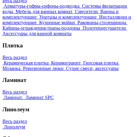
Весь раздел
Арматуры-гофры-сифоны-подводка
Системы фильтрации
воды
Мебель для ванных комнат
Смесители
Ванны и
комплектующие
Унитазы и комплектующие
Инсталляции и
комплектующие
Кухонные мойки
Раковины-столешницы
Кабины-ограждения-трапы-поддоны
Полотенцесушители
Аксессуары для ванной комнаты
Плитка
Весь раздел
Керамическая плитка
Керамогранит
Гипсовая плитка
Мозаика
Ревизионные люки
Сухие смеси, аксессуары
Ламинат
Весь раздел
Ламинат.
Ламинат SPC
Линолеум
Весь раздел
Линолеум