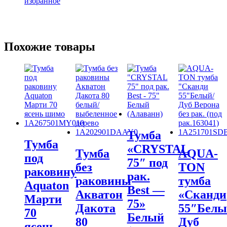
избранное
Похожие товары
Тумба
Тумба
«CRYSTAL
Тумба
AQUA-
под
75″ под
без
TON
раковину
рак.
раковины
тумба
Aquaton
Best —
Акватон
«Сканди
Марти
75»
Дакота
55″Белы
70
Белый
80
Дуб
ясень