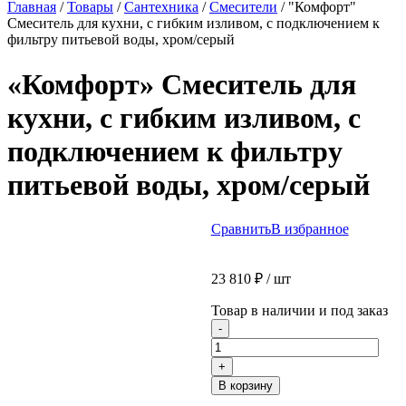
Главная
/
Товары
/
Сантехника
/
Смесители
/
"Комфорт"
Смеситель для кухни, с гибким изливом, с подключением к
фильтру питьевой воды, хром/серый
«Комфорт» Смеситель для
кухни, с гибким изливом, с
подключением к фильтру
питьевой воды, хром/серый
Сравнить
В избранное
23 810
₽
/ шт
Товар в наличии и под заказ
Количество
-
товара
"Комфорт"
+
Смеситель
В корзину
для