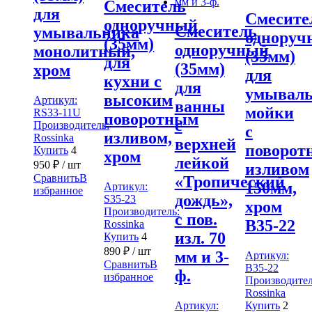
Смеситель
для
Смесите
одноручный
Смеситель
умывальника
одноруч
(35мм)
одноручный
монолитный,
(35мм)
для
(35мм)
хром
для
кухни с
для
умываль
высоким
Артикул:
ванны
мойки
RS33-11U
поворотным
с
Производитель:
с
изливом,
Rossinka
верхней
поворот
Купить
4
хром
лейкой
950
₽
/ шт
изливом
Сравнить
В
«Тропический
150мм,
Артикул:
избранное
дождь»,
S35-23
хром
Производитель:
с пов.
B35-22
Rossinka
изл. 70
Купить
4
890
₽
/ шт
мм и 3-
Артикул:
Сравнить
В
B35-22
ф.
избранное
Производител
Rossinka
Артикул:
Купить
2