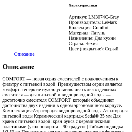
кухни,
Характеристики
с
гибким
изливом,
Артикул:
LM3074C-Gray
с
Производитель:
LeMark
подключением
Коллекция:
Comfort
к
Материал:
Латунь
фильтру
Назначение:
Для кухни
питьевой
Страна:
Чехия
воды,
Цвет (покрытие):
Серый
хром/
Описание
серый
Описание
COMFORT — новая серия смесителей с подключением к
фильтру с питьевой водой. Преимуществом серии является
комфорт: теперь не нужно устанавливать два отдельных
смесителя — для питьевой и водопроводной воды —
достаточно смесителя COMFORT, который объединяет
достоинства двух изделий в одном эргономичном корпусе.
Комплектация:Аэратор для водопроводной воды Аэратор для
питьевой воды Керамический картридж Sedal® 35 мм Для
крана с питьевой водой: кран-букса с керамическими
пластинами (угол поворота – 90 градусов) Гибкая подводка
1/2 50 см Переходник для подключения шланга от фильтра с