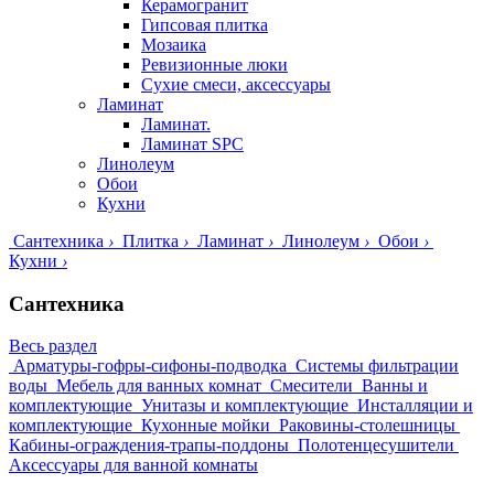
Керамогранит
Гипсовая плитка
Мозаика
Ревизионные люки
Сухие смеси, аксессуары
Ламинат
Ламинат.
Ламинат SPC
Линолеум
Обои
Кухни
Сантехника
›
Плитка
›
Ламинат
›
Линолеум
›
Обои
›
Кухни
›
Сантехника
Весь раздел
Арматуры-гофры-сифоны-подводка
Системы фильтрации
воды
Мебель для ванных комнат
Смесители
Ванны и
комплектующие
Унитазы и комплектующие
Инсталляции и
комплектующие
Кухонные мойки
Раковины-столешницы
Кабины-ограждения-трапы-поддоны
Полотенцесушители
Аксессуары для ванной комнаты