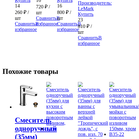
Купить
16
Купить
Производитель:
14
16
720
₽
/
LeMark
260
₽
/
800
₽
/
шт
Купить
шт
Сравнить
В
шт
23
Сравнить
В
избранное
Сравнить
В
810
₽
/
избранное
избранное
шт
Сравнить
В
избранное
Похожие товары
Смеситель
одноручный
(35мм)