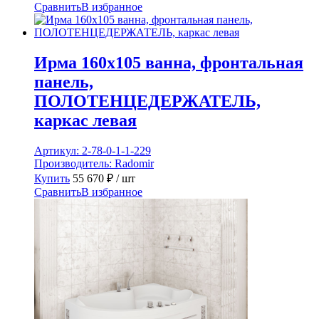
Сравнить
В избранное
Ирма 160х105 ванна, фронтальная
панель,
ПОЛОТЕНЦЕДЕРЖАТЕЛЬ,
каркас левая
Артикул:
2-78-0-1-1-229
Производитель:
Radomir
Купить
55 670
₽
/ шт
Сравнить
В избранное