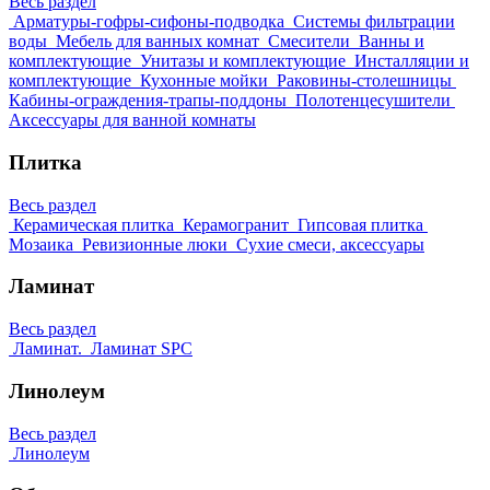
Весь раздел
Арматуры-гофры-сифоны-подводка
Системы фильтрации
воды
Мебель для ванных комнат
Смесители
Ванны и
комплектующие
Унитазы и комплектующие
Инсталляции и
комплектующие
Кухонные мойки
Раковины-столешницы
Кабины-ограждения-трапы-поддоны
Полотенцесушители
Аксессуары для ванной комнаты
Плитка
Весь раздел
Керамическая плитка
Керамогранит
Гипсовая плитка
Мозаика
Ревизионные люки
Сухие смеси, аксессуары
Ламинат
Весь раздел
Ламинат.
Ламинат SPC
Линолеум
Весь раздел
Линолеум