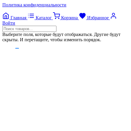
Политика конфиденциальности
Главная
Каталог
Корзина
Избранное
Войти
Выберите поля, которые будут отображаться. Другие будут
скрыты. И перетащите, чтобы изменить порядок.
Image
SKU
Price
Stock
Add to cart
Weight
Attributes
Custom attributes
Нажмите снаружи, чтобы скрыть панель сравнения
Сравнить
Список желаний
0
Открыть страницу желаний
Продолжить покупки
Настройки cookie