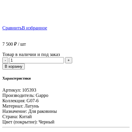
Сравнить
В избранное
7 500
₽
/ шт
Товар в наличии и под заказ
Количество
-
+
товара
В корзину
G1007-
6
Характеристики
Смеситель
Тюльпан
Артикул:
105393
GAPPO
Производитель:
Gappo
черный
Коллекция:
G07-6
Материал:
Латунь
Назначение:
Для раковины
Страна:
Китай
Цвет (покрытие):
Черный