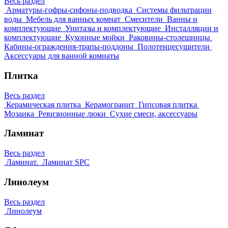
Весь раздел
Арматуры-гофры-сифоны-подводка
Системы фильтрации
воды
Мебель для ванных комнат
Смесители
Ванны и
комплектующие
Унитазы и комплектующие
Инсталляции и
комплектующие
Кухонные мойки
Раковины-столешницы
Кабины-ограждения-трапы-поддоны
Полотенцесушители
Аксессуары для ванной комнаты
Плитка
Весь раздел
Керамическая плитка
Керамогранит
Гипсовая плитка
Мозаика
Ревизионные люки
Сухие смеси, аксессуары
Ламинат
Весь раздел
Ламинат.
Ламинат SPC
Линолеум
Весь раздел
Линолеум