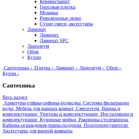
Керамогранит
Гипсовая плитка
Мозаика
Ревизионные люки
Сухие смеси, аксессуары
Ламинат
Ламинат.
Ламинат SPC
Линолеум
Обои
Кухни
Сантехника
›
Плитка
›
Ламинат
›
Линолеум
›
Обои
›
Кухни
›
Сантехника
Весь раздел
Арматуры-гофры-сифоны-подводка
Системы фильтрации
воды
Мебель для ванных комнат
Смесители
Ванны и
комплектующие
Унитазы и комплектующие
Инсталляции и
комплектующие
Кухонные мойки
Раковины-столешницы
Кабины-ограждения-трапы-поддоны
Полотенцесушители
Аксессуары для ванной комнаты