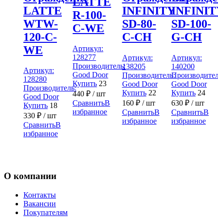
LATTE
LATTE
INFINITY
INFINIT
R-100-
WTW-
SD-80-
SD-100-
C-WE
120-C-
С-CH
G-CH
WE
Артикул:
128277
Артикул:
Артикул:
Производитель:
138205
140200
Артикул:
Good Door
Производитель:
Производител
128280
Купить
23
Good Door
Good Door
Производитель:
Купить
22
Купить
24
440
₽
/ шт
Good Door
160
₽
/ шт
630
₽
/ шт
Сравнить
В
Купить
18
избранное
Сравнить
В
Сравнить
В
330
₽
/ шт
избранное
избранное
Сравнить
В
избранное
О компании
Контакты
Вакансии
Покупателям