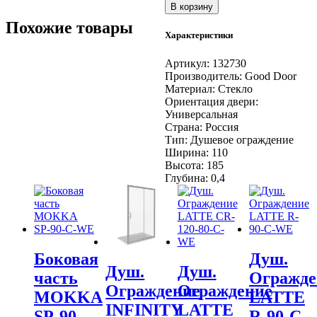
В корзину
INFINITY
WTW-
Похожие товары
Характеристики
110-
C-
CH
Артикул:
132730
Производитель:
Good Door
Материал:
Стекло
Ориентация двери:
Универсальная
Страна:
Россия
Тип:
Душевое ограждение
Ширина:
110
Высота:
185
Глубина:
0,4
Боковая
Душ.
Душ.
Душ.
часть
Огражде
Ограждение
Ограждение
MOKKA
LATTE
LATTE
INFINITY
SP-90-
R-90-C-