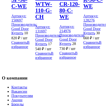
CR-120-
WTW-
C-WE
WE
80-C-
110-G-
WE
CH
Артикул:
Артикул:
150697
128276
Производитель:
Производител
Артикул:
Артикул:
Good Door
Good Door
214976
131697
Купить
10
Купить
30
Производитель:
Производитель:
820
₽
/ шт
660
₽
/ шт
Good Door
Good Door
Сравнить
В
Сравнить
В
Купить
28
Купить
17
избранное
избранное
730
₽
/ шт
540
₽
/ шт
Сравнить
В
Сравнить
В
избранное
избранное
О компании
Контакты
Вакансии
Покупателям
Акции
Бренды