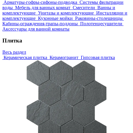
Арматуры-гофры-сифоны-подводка
Системы фильтрации
воды
Мебель для ванных комнат
Смесители
Ванны и
комплектующие
Унитазы и комплектующие
Инсталляции и
комплектующие
Кухонные мойки
Раковины-столешницы
Кабины-ограждения-трапы-поддоны
Полотенцесушители
Аксессуары для ванной комнаты
Плитка
Весь раздел
Керамическая плитка
Керамогранит
Гипсовая плитка