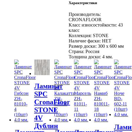
Характеристики
4V
Дублин
ZH-
Производитель:
81127-
CRONAFLOOR
2
Класс износостойкости:
43
(10шт)
класс
4.0
Коллекция:
STONE
мм.
Наличие фаски:
НЕТ
Размер доски:
300 х 600 мм
Страна:
Россия
Толщина доски:
4 мм.
Ламинат
SPC
CronaFloor
STONE
4V
Дублин
Лами