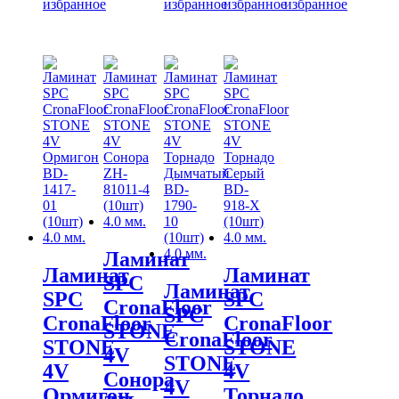
избранное
избранное
избранное
избранное
Ламинат
Ламинат
Ламинат
SPC
Ламинат
SPC
SPC
CronaFloor
SPC
CronaFloor
CronaFloor
STONE
CronaFloor
STONE
STONE
4V
STONE
4V
4V
Сонора
4V
Ормигон
Торнадо