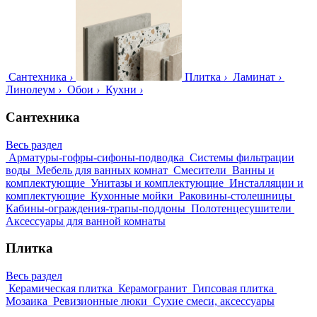
Сантехника
›
Плитка
›
Ламинат
›
Линолеум
›
Обои
›
Кухни
›
Сантехника
Весь раздел
Арматуры-гофры-сифоны-подводка
Системы фильтрации
воды
Мебель для ванных комнат
Смесители
Ванны и
комплектующие
Унитазы и комплектующие
Инсталляции и
комплектующие
Кухонные мойки
Раковины-столешницы
Кабины-ограждения-трапы-поддоны
Полотенцесушители
Аксессуары для ванной комнаты
Плитка
Весь раздел
Керамическая плитка
Керамогранит
Гипсовая плитка
Мозаика
Ревизионные люки
Сухие смеси, аксессуары