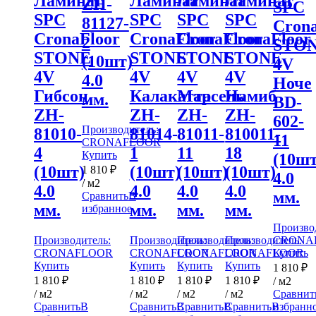
Ламинат
Ламинат
Ламинат
Ламинат
ZH-
SPC
SPC
SPC
SPC
SPC
81127-
Crona
CronaFloor
CronaFloor
CronaFloor
CronaFloor
2
STO
STONE
STONE
STONE
STONE
(10шт)
4V
4V
4V
4V
4V
4.0
Ноче
Гибсон
Калакатта
Марсель
Намиб
мм.
BD-
ZH-
ZH-
ZH-
ZH-
602-
Производитель:
81010-
81014-
81011-
810011-
11
CRONAFLOOR
4
1
11
18
Купить
(10шт
(10шт)
(10шт)
(10шт)
(10шт)
1 810
₽
4.0
/ м2
4.0
4.0
4.0
4.0
мм.
Сравнить
В
мм.
мм.
мм.
мм.
избранное
Произво
Производитель:
Производитель:
Производитель:
Производитель:
CRONA
CRONAFLOOR
CRONAFLOOR
CRONAFLOOR
CRONAFLOOR
Купить
Купить
Купить
Купить
Купить
1 810
₽
1 810
₽
1 810
₽
1 810
₽
1 810
₽
/ м2
/ м2
/ м2
/ м2
/ м2
Сравнит
Сравнить
В
Сравнить
В
Сравнить
В
Сравнить
В
избранн