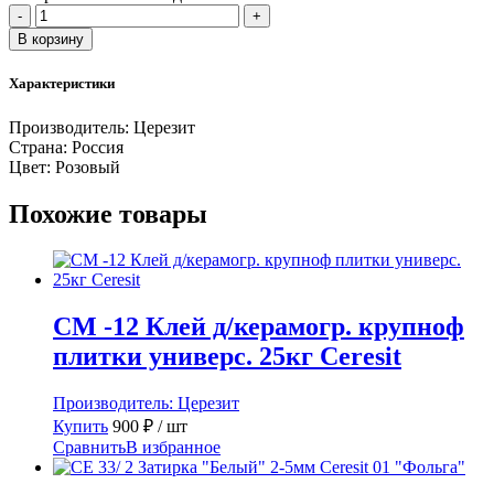
Количество
-
+
товара
В корзину
CE
40/2
Характеристики
Затирка
"Розовый"
Производитель:
Церезит
бан.
Страна:
Россия
Ceresit
Цвет:
Розовый
34
Похожие товары
CM -12 Клей д/керамогр. крупноф
плитки универс. 25кг Ceresit
Производитель:
Церезит
Купить
900
₽
/ шт
Сравнить
В избранное