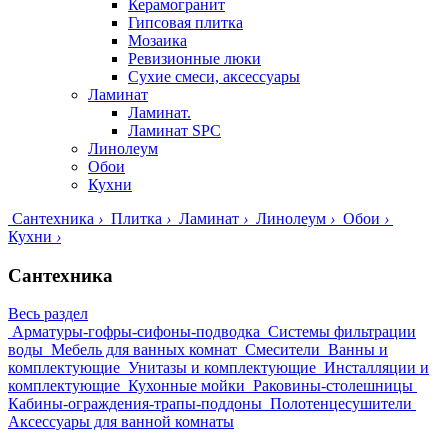
Керамогранит
Гипсовая плитка
Мозаика
Ревизионные люки
Сухие смеси, аксессуары
Ламинат
Ламинат.
Ламинат SPC
Линолеум
Обои
Кухни
Сантехника
›
Плитка
›
Ламинат
›
Линолеум
›
Обои
›
Кухни
›
Сантехника
Весь раздел
Арматуры-гофры-сифоны-подводка
Системы фильтрации
воды
Мебель для ванных комнат
Смесители
Ванны и
комплектующие
Унитазы и комплектующие
Инсталляции и
комплектующие
Кухонные мойки
Раковины-столешницы
Кабины-ограждения-трапы-поддоны
Полотенцесушители
Аксессуары для ванной комнаты