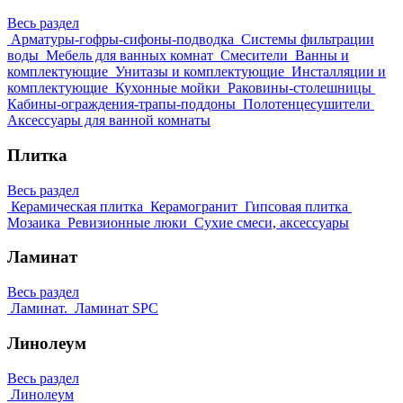
Весь раздел
Арматуры-гофры-сифоны-подводка
Системы фильтрации
воды
Мебель для ванных комнат
Смесители
Ванны и
комплектующие
Унитазы и комплектующие
Инсталляции и
комплектующие
Кухонные мойки
Раковины-столешницы
Кабины-ограждения-трапы-поддоны
Полотенцесушители
Аксессуары для ванной комнаты
Плитка
Весь раздел
Керамическая плитка
Керамогранит
Гипсовая плитка
Мозаика
Ревизионные люки
Сухие смеси, аксессуары
Ламинат
Весь раздел
Ламинат.
Ламинат SPC
Линолеум
Весь раздел
Линолеум