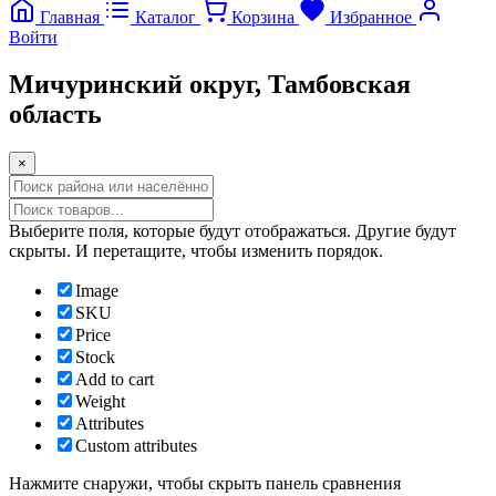
Главная
Каталог
Корзина
Избранное
Войти
Мичуринский округ, Тамбовская
область
×
Прокрутка
вверх
Выберите поля, которые будут отображаться. Другие будут
скрыты. И перетащите, чтобы изменить порядок.
Image
SKU
Price
Stock
Add to cart
Weight
Attributes
Custom attributes
Нажмите снаружи, чтобы скрыть панель сравнения