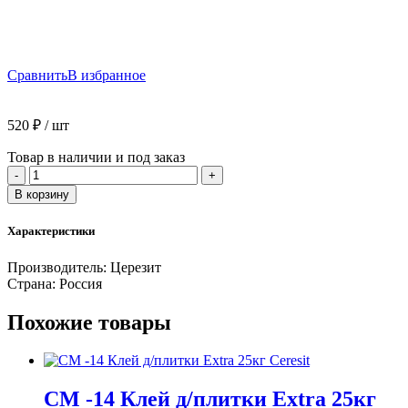
Сравнить
В избранное
520
₽
/ шт
Товар в наличии и под заказ
Количество
-
+
товара
В корзину
CM
-16
Характеристики
Клей
д/
Производитель:
Церезит
плитки
Страна:
Россия
эластичный
25кг
Похожие товары
Ceresit
CM -14 Клей д/плитки Extra 25кг