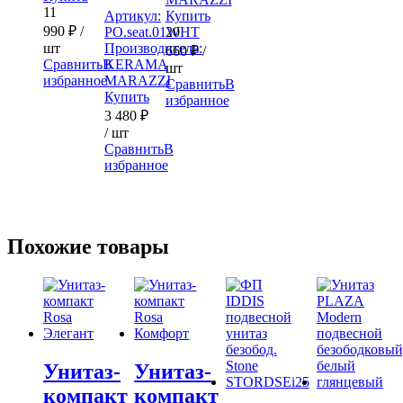
11
Артикул:
Купить
990
₽
/
PO.seat.01WHT
20
шт
Производитель:
660
₽
/
Сравнить
В
KERAMA
шт
избранное
MARAZZI
Сравнить
В
Купить
избранное
3 480
₽
/ шт
Сравнить
В
избранное
Похожие товары
Унитаз-
Унитаз-
компакт
компакт