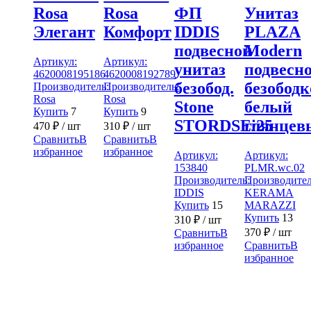
Rosа
Rosa
ФП
Унитаз
Элегант
Комфорт
IDDIS
PLAZA
подвесной
Modern
Артикул:
Артикул:
унитаз
подвесн
4620008195186
4620008192789
безобод.
безобод
Производитель:
Производитель:
Rosa
Rosa
Stone
белый
Купить
7
Купить
9
STORDSEi25
глянцев
470
₽
/ шт
310
₽
/ шт
Сравнить
В
Сравнить
В
избранное
избранное
Артикул:
Артикул:
153840
PLMR.wc.02
Производитель:
Производител
IDDIS
KERAMA
Купить
15
MARAZZI
Купить
13
310
₽
/ шт
370
₽
/ шт
Сравнить
В
избранное
Сравнить
В
избранное