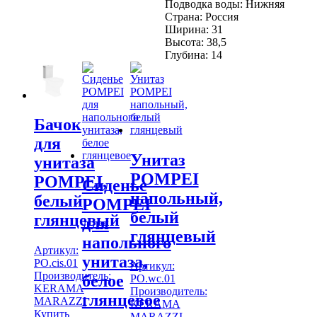
Подводка воды:
Нижняя
Страна:
Россия
Ширина:
31
Высота:
38,5
Глубина:
14
Бачок
для
Унитаз
унитаза
POMPEI
POMPEI,
Сиденье
напольный,
белый
POMPEI
белый
глянцевый
для
глянцевый
напольного
Артикул:
унитаза,
PO.cis.01
Артикул:
Производитель:
белое
PO.wc.01
KERAMA
Производитель:
глянцевое
MARAZZI
KERAMA
Купить
MARAZZI