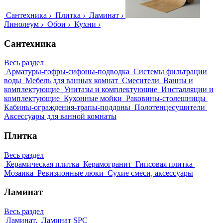
Сантехника
›
Плитка
›
Ламинат
›
Линолеум
›
Обои
›
Кухни
›
Сантехника
Весь раздел
Арматуры-гофры-сифоны-подводка
Системы фильтрации
воды
Мебель для ванных комнат
Смесители
Ванны и
комплектующие
Унитазы и комплектующие
Инсталляции и
комплектующие
Кухонные мойки
Раковины-столешницы
Кабины-ограждения-трапы-поддоны
Полотенцесушители
Аксессуары для ванной комнаты
Плитка
Весь раздел
Керамическая плитка
Керамогранит
Гипсовая плитка
Мозаика
Ревизионные люки
Сухие смеси, аксессуары
Ламинат
Весь раздел
Ламинат.
Ламинат SPC