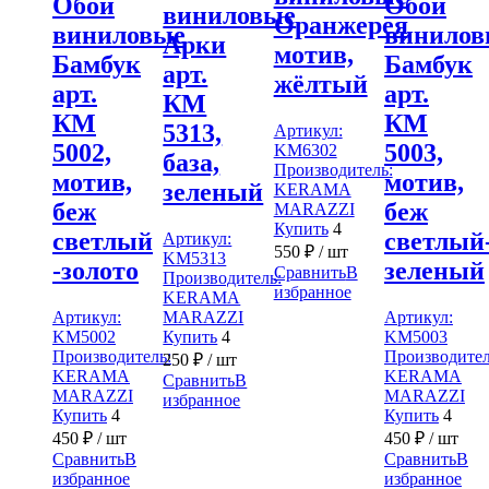
Обои
Обои
виниловые
Оранжерея
виниловые
винилов
Арки
мотив,
Бамбук
Бамбук
арт.
жёлтый
арт.
арт.
КМ
КМ
КМ
5313,
Артикул:
5002,
5003,
KM6302
база,
Производитель:
мотив,
мотив,
зеленый
KERAMA
беж
беж
MARAZZI
Купить
4
светлый
светлый
Артикул:
550
₽
/ шт
KM5313
-золото
зеленый
Сравнить
В
Производитель:
избранное
KERAMA
Артикул:
MARAZZI
Артикул:
KM5002
Купить
4
KM5003
Производитель:
Производител
250
₽
/ шт
KERAMA
KERAMA
Сравнить
В
MARAZZI
MARAZZI
избранное
Купить
4
Купить
4
450
₽
/ шт
450
₽
/ шт
Сравнить
В
Сравнить
В
избранное
избранное