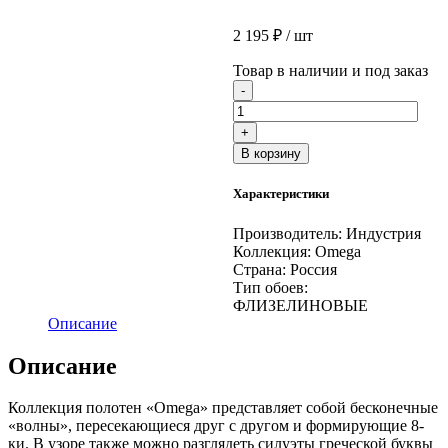
2 195
₽
/ шт
Товар в наличии и под заказ
Количество
-
товара
168555-
+
13
В корзину
обои
флизелиновые
Характеристики
1,06*10м
Индустрия
(6)
Производитель:
Индустрия
Коллекция:
Omega
Страна:
Россия
Тип обоев:
ФЛИЗЕЛИНОВЫЕ
Описание
Описание
Коллекция полотен «Omega» представляет собой бесконечные
«волны», пересекающиеся друг с другом и формирующие 8-
ки. В узоре также можно разглядеть силуэты греческой буквы