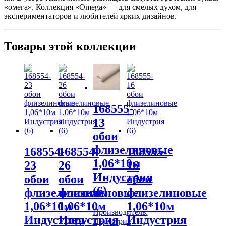
«омега». Коллекция «Omega» — для смелых духом, для
экспериментаторов и любителей ярких дизайнов.
Товары этой коллекции
168555-
13
обои
флизелиновые
168554-
168554-
168555-
1,06*10м
23
26
16
Индустрия
обои
обои
обои
(6)
флизелиновые
флизелиновые
флизелиновые
1,06*10м
1,06*10м
1,06*10м
Производитель:
Индустрия
Индустрия
Индустрия
Индустрия