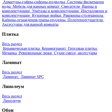
Арматуры-гофры-сифоны-подводка
Системы фильтрации
воды
Мебель для ванных комнат
Смесители
Ванны и
комплектующие
Унитазы и комплектующие
Инсталляции и
комплектующие
Кухонные мойки
Раковины-столешницы
Кабины-ограждения-трапы-поддоны
Полотенцесушители
Аксессуары для ванной комнаты
Плитка
Весь раздел
Керамическая плитка
Керамогранит
Гипсовая плитка
Мозаика
Ревизионные люки
Сухие смеси, аксессуары
Ламинат
Весь раздел
Ламинат.
Ламинат SPC
Линолеум
Весь раздел
Линолеум
Обои