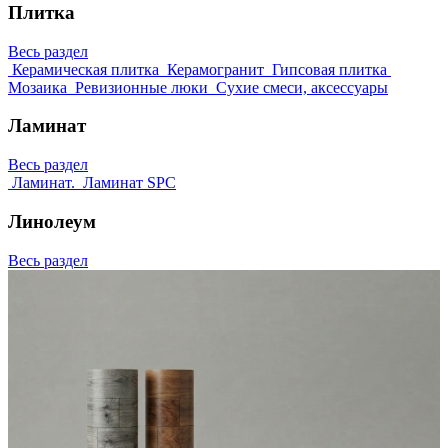
Плитка
Весь раздел
Керамическая плитка
Керамогранит
Гипсовая плитка
Мозаика
Ревизионные люки
Сухие смеси, аксессуары
Ламинат
Весь раздел
Ламинат.
Ламинат SPC
Линолеум
Весь раздел