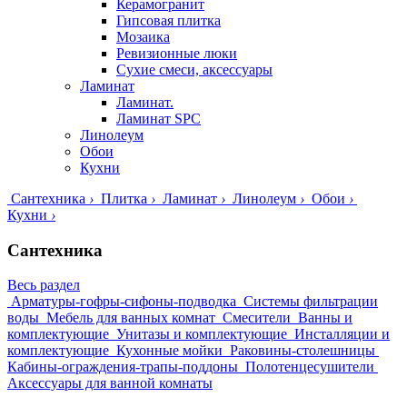
Керамогранит
Гипсовая плитка
Мозаика
Ревизионные люки
Сухие смеси, аксессуары
Ламинат
Ламинат.
Ламинат SPC
Линолеум
Обои
Кухни
Сантехника
›
Плитка
›
Ламинат
›
Линолеум
›
Обои
›
Кухни
›
Сантехника
Весь раздел
Арматуры-гофры-сифоны-подводка
Системы фильтрации
воды
Мебель для ванных комнат
Смесители
Ванны и
комплектующие
Унитазы и комплектующие
Инсталляции и
комплектующие
Кухонные мойки
Раковины-столешницы
Кабины-ограждения-трапы-поддоны
Полотенцесушители
Аксессуары для ванной комнаты