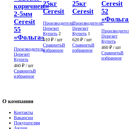
25кг
25кг
Ceresit
коричнев.»
Ceresit
Ceresit
52
2-5мм
«Фольга
Ceresit
Производитель:
Производитель:
55
Церезит
Церезит
Производител
Купить
2
Купить
1
«Фольга»
Церезит
610
₽
/ шт
620
₽
/ шт
Купить
Сравнить
В
Сравнить
В
460
₽
/ шт
Производитель:
избранное
избранное
Сравнить
В
Церезит
избранное
Купить
460
₽
/ шт
Сравнить
В
избранное
О компании
Контакты
Вакансии
Покупателям
Акции