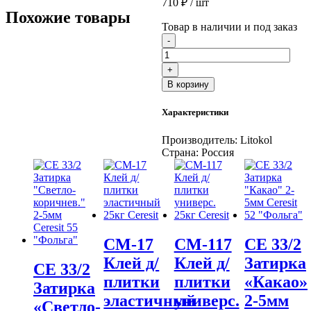
710
₽
/ шт
Похожие товары
Товар в наличии и под заказ
Количество
-
товара
Затирка
+
LITOCHROM
В корзину
LUXURY
EVO
Характеристики
LLE
305
красный
Производитель:
Litokol
кирпич
Страна:
Россия
затир.
смесь
(2kg
bucket),
,
шт
CM-17
CM-117
CE 33/2
Клей д/
Клей д/
Затирка
CE 33/2
плитки
плитки
«Какао»
Затирка
эластичный
универс.
2-5мм
«Светло-