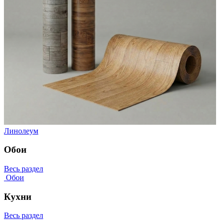
Линолеум
Обои
Весь раздел
Обои
Кухни
Весь раздел