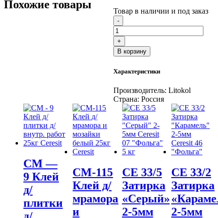
Похожие товары
Товар в наличии и под заказ
Количество
-
товара
Затирка
+
LITOCHROM
В корзину
LUXURY
EVO
Характеристики
LLE
240
венге
Производитель:
Litokol
затир.
Страна:
Россия
смесь
(2kg
bucket),
,
шт
CM —
CM-115
CE 33/5
CE 33/2
9 Клей
Клей д/
Затирка
Затирка
д/
мрамора
«Серый»
«Караме
плитки
и
2-5мм
2-5мм
д/