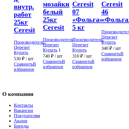
мозайки
Ceresit
Ceresit
внутр.
белый
07
46
работ
25кг
«Фольга»
«Фольга
25кг
Ceresit
5 кг
Ceresit
Производител
Церезит
Производитель:
Производитель:
Производитель:
Купить
Церезит
Церезит
Церезит
340
₽
/ шт
Купить
1
Купить
Купить
Сравнить
В
740
₽
/ шт
310
₽
/ шт
530
₽
/ шт
избранное
Сравнить
В
Сравнить
В
Сравнить
В
избранное
избранное
избранное
О компании
Контакты
Вакансии
Покупателям
Акции
Бренды