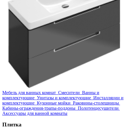
Мебель для ванных комнат
Смесители
Ванны и
комплектующие
Унитазы и комплектующие
Инсталляции и
комплектующие
Кухонные мойки
Раковины-столешницы
Кабины-ограждения-трапы-поддоны
Полотенцесушители
Аксессуары для ванной комнаты
Плитка