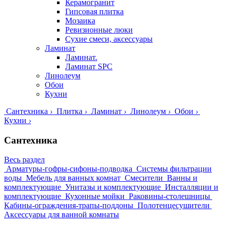
Керамогранит
Гипсовая плитка
Мозаика
Ревизионные люки
Сухие смеси, аксессуары
Ламинат
Ламинат.
Ламинат SPC
Линолеум
Обои
Кухни
Сантехника
›
Плитка
›
Ламинат
›
Линолеум
›
Обои
›
Кухни
›
Сантехника
Весь раздел
Арматуры-гофры-сифоны-подводка
Системы фильтрации
воды
Мебель для ванных комнат
Смесители
Ванны и
комплектующие
Унитазы и комплектующие
Инсталляции и
комплектующие
Кухонные мойки
Раковины-столешницы
Кабины-ограждения-трапы-поддоны
Полотенцесушители
Аксессуары для ванной комнаты