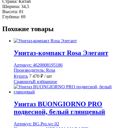
Страна:
Китай
Ширина:
34,5
Высота:
81
Глубина:
69
Похожие товары
Унитаз-компакт Rosа Элегант
Артикул:
4620008195186
Производитель:
Rosa
Купить
7 470
₽
/ шт
Сравнить
В избранное
Унитаз BUONGIORNO PRO
подвесной, белый глянцевый
Артикул:
BG.Pro.wc.02