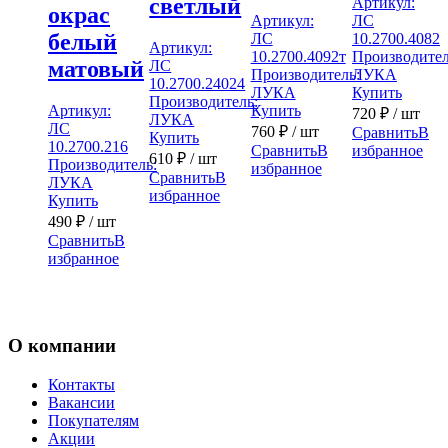
светлый
Артикул:
окрас
Артикул:
ЛС
белый
ЛС
10.2700.4082
Артикул:
10.2700.4092т
Производител
матовый
ЛС
Производитель:
ЛУКА
10.2700.24024
ЛУКА
Купить
Производитель:
Артикул:
Купить
720
₽
/ шт
ЛУКА
ЛС
760
₽
/ шт
Сравнить
В
Купить
10.2700.216
Сравнить
В
избранное
610
₽
/ шт
Производитель:
избранное
Сравнить
В
ЛУКА
избранное
Купить
490
₽
/ шт
Сравнить
В
избранное
О компании
Контакты
Вакансии
Покупателям
Акции