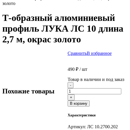
золото
Т-образный алюминиевый
профиль ЛУКА ЛС 10 длина
2,7 м, окрас золото
Сравнить
В избранное
490
₽
/ шт
Товар в наличии и под заказ
Количество
-
товара
Похожие товары
Т-
+
образный
В корзину
алюминиевый
профиль
Характеристики
ЛУКА
ЛС
10
Артикул:
ЛС 10.2700.202