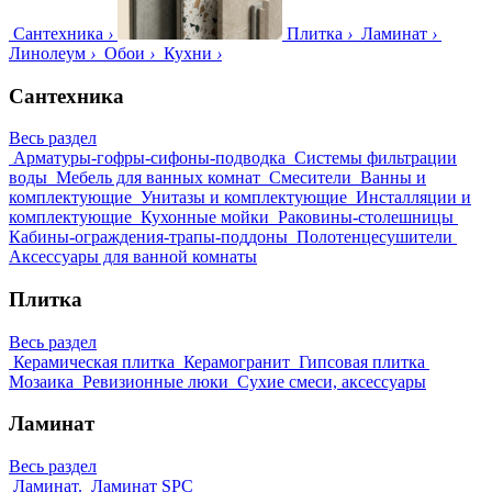
Сантехника
›
Плитка
›
Ламинат
›
Линолеум
›
Обои
›
Кухни
›
Сантехника
Весь раздел
Арматуры-гофры-сифоны-подводка
Системы фильтрации
воды
Мебель для ванных комнат
Смесители
Ванны и
комплектующие
Унитазы и комплектующие
Инсталляции и
комплектующие
Кухонные мойки
Раковины-столешницы
Кабины-ограждения-трапы-поддоны
Полотенцесушители
Аксессуары для ванной комнаты
Плитка
Весь раздел
Керамическая плитка
Керамогранит
Гипсовая плитка
Мозаика
Ревизионные люки
Сухие смеси, аксессуары
Ламинат
Весь раздел
Ламинат.
Ламинат SPC