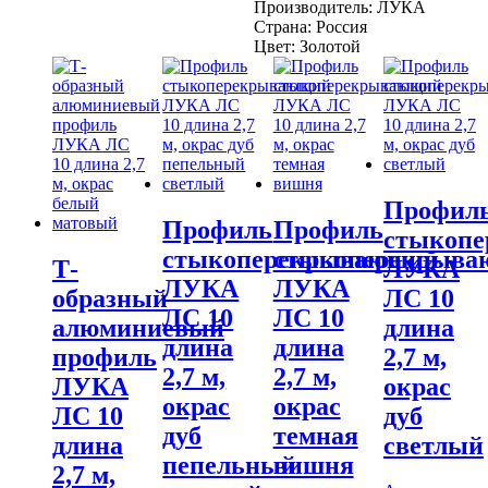
длина
Производитель:
ЛУКА
2,7
Страна:
Россия
м,
Цвет:
Золотой
окрас
золото
Профил
Профиль
Профиль
стыкоп
стыкоперекрывающий
стыкоперекрыв
Т-
ЛУКА
ЛУКА
ЛУКА
образный
ЛС 10
ЛС 10
ЛС 10
алюминиевый
длина
длина
длина
профиль
2,7 м,
2,7 м,
2,7 м,
ЛУКА
окрас
окрас
окрас
ЛС 10
дуб
дуб
темная
длина
светлый
пепельный
вишня
2,7 м,