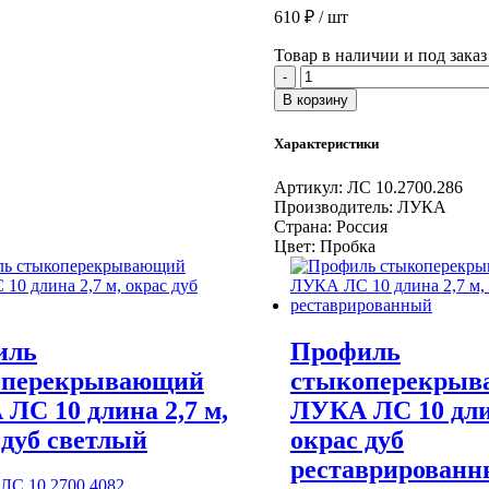
610
₽
/ шт
Товар в наличии и под заказ
Количество
-
товара
В корзину
Т-
образный
Характеристики
алюминиевый
профиль
Артикул:
ЛС 10.2700.286
ЛУКА
Производитель:
ЛУКА
ЛС
Страна:
Россия
10
Цвет:
Пробка
длина
2,7
м,
окрас
пробка
иль
Профиль
оперекрывающий
стыкоперекры
ЛС 10 длина 2,7 м,
ЛУКА ЛС 10 длин
 дуб светлый
окрас дуб
реставрирован
ЛС 10.2700.4082