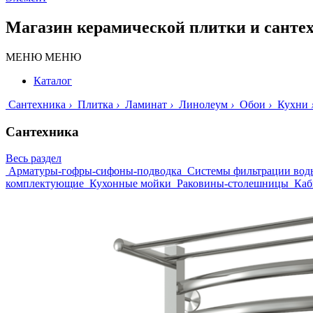
Магазин керамической плитки и санте
МЕНЮ
МЕНЮ
Каталог
Сантехника
›
Плитка
›
Ламинат
›
Линолеум
›
Обои
›
Кухни
Сантехника
Весь раздел
Арматуры-гофры-сифоны-подводка
Системы фильтрации вод
комплектующие
Кухонные мойки
Раковины-столешницы
Каб