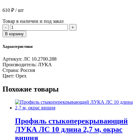
610
₽
/ шт
Товар в наличии и под заказ
Количество
-
+
товара
В корзину
Т-
образный
Характеристики
алюминиевый
профиль
Артикул:
ЛС 10.2700.288
ЛУКА
Производитель:
ЛУКА
ЛС
Страна:
Россия
10
Цвет:
Орех
длина
2,7
Похожие товары
м,
окрас
орех
Профиль стыкоперекрывающий
ЛУКА ЛС 10 длина 2,7 м, окрас
вишня