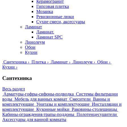
Керамогранит
Гипсовая плитка
Мозаика
Ревизионные люки
Сухие смеси, аксессуары
Ламинат
Ламинат.
Ламинат SPC
Линолеум
Обои
Кухни
Сантехника
›
Плитка
›
Ламинат
›
Линолеум
›
Обои
›
Кухни
›
Сантехника
Весь раздел
Арматуры-гофры-сифоны-подводка
Системы фильтрации
воды
Мебель для ванных комнат
Смесители
Ванны и
комплектующие
Унитазы и комплектующие
Инсталляции и
комплектующие
Кухонные мойки
Раковины-столешницы
Кабины-ограждения-трапы-поддоны
Полотенцесушители
Аксессуары для ванной комнаты