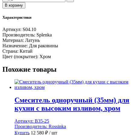
товара
В корзину
Смеситель
SPLENKA
Характеристики
S04.10
для
Артикул:
S04.10
умывальника,
Производитель:
Splenka
Материал:
Латунь
Назначение:
Для раковины
Страна:
Китай
Цвет (покрытие):
Хром
Похожие товары
Смеситель одноручный (35мм) для
кухни с высоким изливом, хром
Артикул:
B35-25
Производитель:
Rossinka
Купить
12 580
₽
/ шт