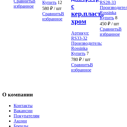
Сравнить
В
Купить
12
RS28-33
с
избранное
Производител
580
₽
/ шт
кер.пласт.,
Rossinka
Сравнить
В
Купить
8
избранное
хром
450
₽
/ шт
Сравнить
В
Артикул:
избранное
RS33-32
Производитель:
Rossinka
Купить
7
780
₽
/ шт
Сравнить
В
избранное
О компании
Контакты
Вакансии
Покупателям
Акции
Бренды