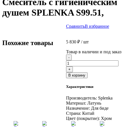
Смеситель с гигиеническим
душем SPLENKA S99.51,
Сравнить
В избранное
Похожие товары
5 830
₽
/ шт
Товар в наличии и под заказ
Количество
-
товара
Смеситель
+
с
В корзину
гигиеническим
душем
Характеристики
SPLENKA
S99.51,
Производитель:
Splenka
Материал:
Латунь
Назначение:
Для биде
Страна:
Китай
Цвет (покрытие):
Хром