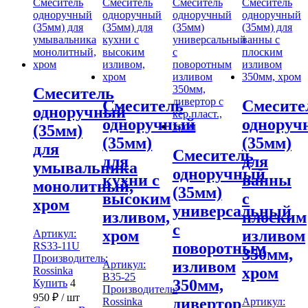
Смеситель
Смеситель
Смесите
одноручный
одноручный
одноруч
(35мм)
(35мм)
(35мм)
для
Смеситель
для
для
умывальника
одноручный
кухни с
ванны
монолитный,
(35мм)
высоким
с
хром
универсальный
изливом,
плоским
с
хром
изливом
Артикул:
поворотным
RS33-11U
350мм,
Производитель:
изливом
Артикул:
хром
Rossinka
B35-25
350мм,
Купить
4
Производитель:
950
₽
/ шт
дивертор
Rossinka
Артикул: