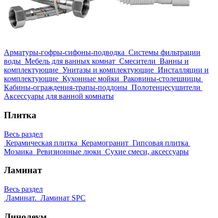
Арматуры-гофры-сифоны-подводка
Системы фильтрации
воды
Мебель для ванных комнат
Смесители
Ванны и
комплектующие
Унитазы и комплектующие
Инсталляции и
комплектующие
Кухонные мойки
Раковины-столешницы
Кабины-ограждения-трапы-поддоны
Полотенцесушители
Аксессуары для ванной комнаты
Плитка
Весь раздел
Керамическая плитка
Керамогранит
Гипсовая плитка
Мозаика
Ревизионные люки
Сухие смеси, аксессуары
Ламинат
Весь раздел
Ламинат.
Ламинат SPC
Линолеум