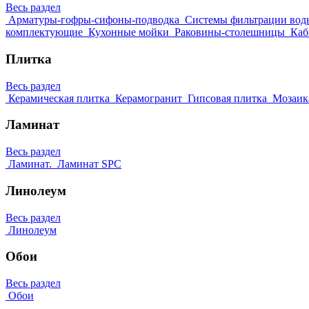
Весь раздел
Арматуры-гофры-сифоны-подводка
Системы фильтрации вод
комплектующие
Кухонные мойки
Раковины-столешницы
Каб
Плитка
Весь раздел
Керамическая плитка
Керамогранит
Гипсовая плитка
Мозаик
Ламинат
Весь раздел
Ламинат.
Ламинат SPC
Линолеум
Весь раздел
Линолеум
Обои
Весь раздел
Обои