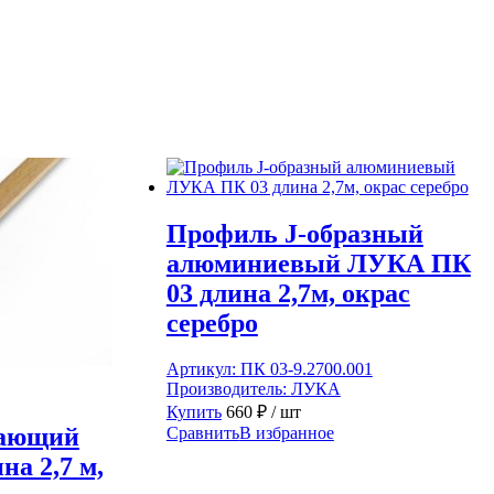
Профиль J-образный
алюминиевый ЛУКА ПК
03 длина 2,7м, окрас
серебро
Артикул:
ПК 03-9.2700.001
Производитель:
ЛУКА
Купить
660
₽
/ шт
вающий
Сравнить
В избранное
а 2,7 м,