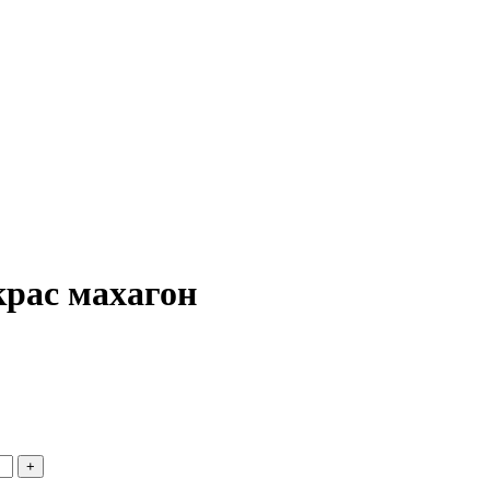
рас махагон
+