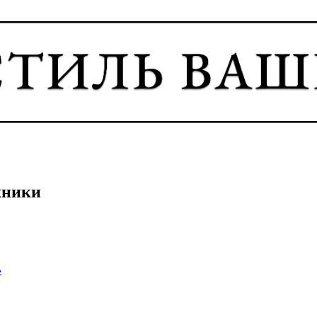
хники
›