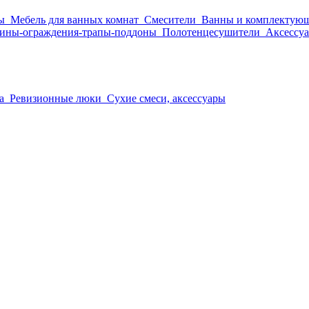
ы
Мебель для ванных комнат
Смесители
Ванны и комплектую
ины-ограждения-трапы-поддоны
Полотенцесушители
Аксессуа
а
Ревизионные люки
Сухие смеси, аксессуары