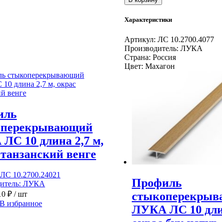
Профиль
стыкоперекрывающий
Характеристики
ЛУКА
ЛС
Артикул:
ЛС 10.2700.4077
10
Производитель:
ЛУКА
длина
Страна:
Россия
2,7
Цвет:
Махагон
м,
окрас
махагон
иль
оперекрывающий
ЛС 10 длина 2,7 м,
 танзанский венге
ЛС 10.2700.24021
Профиль
итель:
ЛУКА
стыкоперекры
10
₽
/ шт
В избранное
ЛУКА ЛС 10 длин