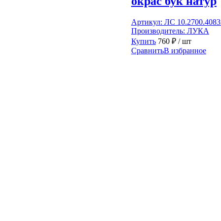
окрас бук натур
Артикул:
ЛС 10.2700.408
Производитель:
ЛУКА
Купить
760
₽
/ шт
Сравнить
В избранное