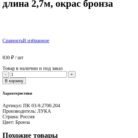
длина 2,7м, окрас бронза
Сравнить
В избранное
830
₽
/ шт
Товар в наличии и под заказ
Количество
-
+
товара
В корзину
Профиль
J-
Характеристики
образный
алюминиевый
Артикул:
ПК 03-9.2700.204
ЛУКА
Производитель:
ЛУКА
ПК
Страна:
Россия
03
Цвет:
Бронза
длина
2,7м,
Похожие товары
окрас