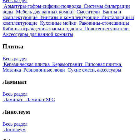
Весь раздел
Арматуры-гофры-сифоны-подводка
Системы фильтрации
воды
Мебель для ванных комнат
Смесители
Ванны и
комплектующие
Унитазы и комплектующие
Инсталляции и
комплектующие
Кухонные мойки
Раковины-столешницы
Кабины-ограждения-трапы-поддоны
Полотенцесушители
Аксессуары для ванной комнаты
Плитка
Весь раздел
Керамическая плитка
Керамогранит
Гипсовая плитка
Мозаика
Ревизионные люки
Сухие смеси, аксессуары
Ламинат
Весь раздел
Ламинат.
Ламинат SPC
Линолеум
Весь раздел
Линолеум