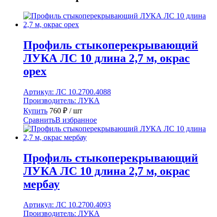
бронза
Профиль стыкоперекрывающий
ЛУКА ЛС 10 длина 2,7 м, окрас
орех
Артикул:
ЛС 10.2700.4088
Производитель:
ЛУКА
Купить
760
₽
/ шт
Сравнить
В избранное
Профиль стыкоперекрывающий
ЛУКА ЛС 10 длина 2,7 м, окрас
мербау
Артикул:
ЛС 10.2700.4093
Производитель:
ЛУКА