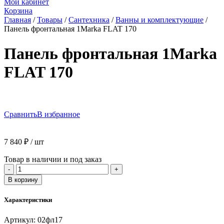
Мой кабинет
Корзина
Главная
/
Товары
/
Сантехника
/
Ванны и комплектующие
/
Панель фронтальная 1Marka FLAT 170
Панель фронтальная 1Marka
FLAT 170
Сравнить
В избранное
7 840
₽
/ шт
Товар в наличии и под заказ
Количество
-
+
товара
В корзину
Панель
фронтальная
Характеристики
1Marka
FLAT
Артикул:
02фл17
170