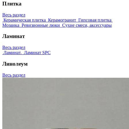
Плитка
Весь раздел
Керамическая плитка
Керамогранит
Гипсовая плитка
Мозаика
Ревизионные люки
Сухие смеси, аксессуары
Ламинат
Весь раздел
Ламинат.
Ламинат SPC
Линолеум
Весь раздел