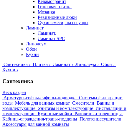
Керамогранит
Гипсовая плитка
Мозаика
Ревизионные люки
Сухие смеси, аксессуары
Ламинат
Ламинат.
Ламинат SPC
Линолеум
Обои
Кухни
Сантехника
›
Плитка
›
Ламинат
›
Линолеум
›
Обои
›
Кухни
›
Сантехника
Весь раздел
Арматуры-гофры-сифоны-подводка
Системы фильтрации
воды
Мебель для ванных комнат
Смесители
Ванны и
комплектующие
Унитазы и комплектующие
Инсталляции и
комплектующие
Кухонные мойки
Раковины-столешницы
Кабины-ограждения-трапы-поддоны
Полотенцесушители
Аксессуары для ванной комнаты