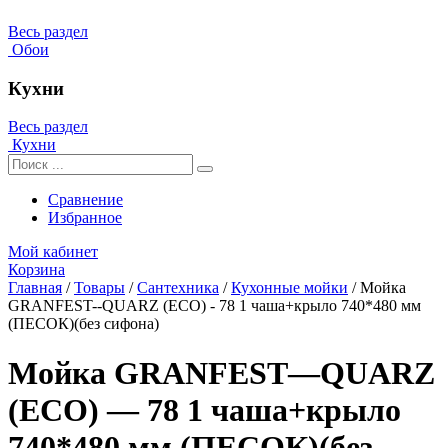
Весь раздел
Обои
Кухни
Весь раздел
Кухни
Сравнение
Избранное
Мой кабинет
Корзина
Главная
/
Товары
/
Сантехника
/
Кухонные мойки
/
Мойка
GRANFEST--QUARZ (ECO) - 78 1 чаша+крыло 740*480 мм
(ПЕСОК)(без сифона)
Мойка GRANFEST—QUARZ
(ECO) — 78 1 чаша+крыло
740*480 мм (ПЕСОК)(без