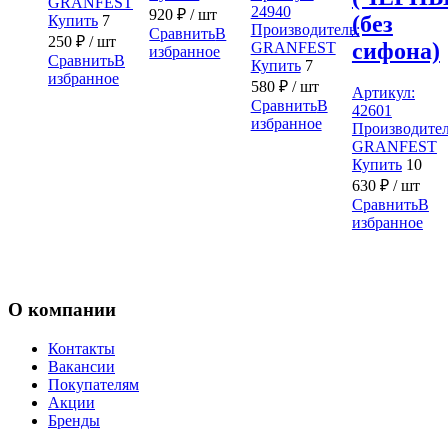
GRANFEST
24940
920
₽
/ шт
(без
Купить
7
Производитель:
Сравнить
В
250
₽
/ шт
сифона)
GRANFEST
избранное
Сравнить
В
Купить
7
избранное
580
₽
/ шт
Артикул:
Сравнить
В
42601
избранное
Производител
GRANFEST
Купить
10
630
₽
/ шт
Сравнить
В
избранное
О компании
Контакты
Вакансии
Покупателям
Акции
Бренды