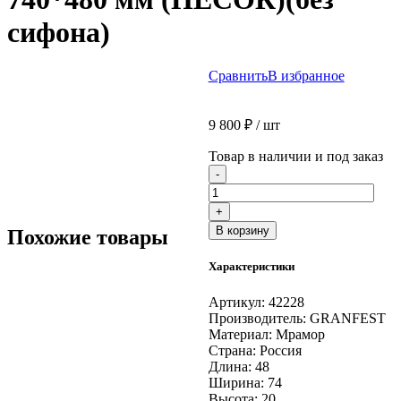
сифона)
Сравнить
В избранное
9 800
₽
/ шт
Товар в наличии и под заказ
Количество
-
товара
Мойка
+
GRANFEST-
В корзину
Похожие товары
-
QUARZ
Характеристики
(ECO)
-
78
Артикул:
42228
1
Производитель:
GRANFEST
чаша+крыло
Материал:
Мрамор
740*480
Страна:
Россия
мм
Длина:
48
(ПЕСОК)
Ширина:
74
(без
Высота:
20