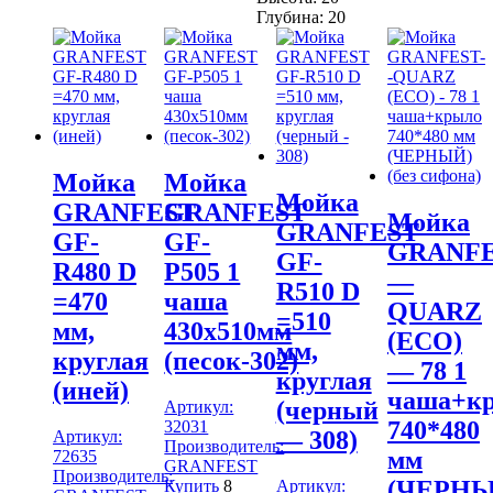
сифона)
Глубина:
20
Мойка
Мойка
Мойка
GRANFEST
GRANFEST
Мойка
GRANFEST
GF-
GF-
GRANF
GF-
R480 D
P505 1
—
R510 D
=470
чаша
QUARZ
=510
мм,
430х510мм
(ECO)
мм,
круглая
(песок-302)
— 78 1
круглая
(иней)
чаша+к
(черный
Артикул:
740*480
32031
— 308)
Артикул:
Производитель:
мм
72635
GRANFEST
Производитель:
(ЧЕРНЫ
Купить
8
Артикул: