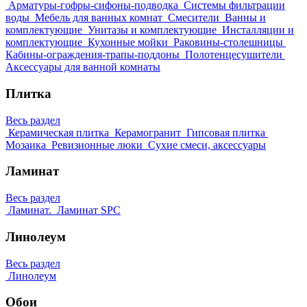
Арматуры-гофры-сифоны-подводка
Системы фильтрации
воды
Мебель для ванных комнат
Смесители
Ванны и
комплектующие
Унитазы и комплектующие
Инсталляции и
комплектующие
Кухонные мойки
Раковины-столешницы
Кабины-ограждения-трапы-поддоны
Полотенцесушители
Аксессуары для ванной комнаты
Плитка
Весь раздел
Керамическая плитка
Керамогранит
Гипсовая плитка
Мозаика
Ревизионные люки
Сухие смеси, аксессуары
Ламинат
Весь раздел
Ламинат.
Ламинат SPC
Линолеум
Весь раздел
Линолеум
Обои