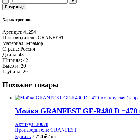
-
+
товара
В корзину
Мойка
GRANFEST-
Характеристики
-
QUARZ
Артикул:
41254
(ECO)
Производитель:
GRANFEST
-
Материал:
Мрамор
17
Страна:
Россия
СТАНДАРТ
Длина:
48
1
Ширина:
42
чаша
Высота:
20
420*480
Глубина:
20
мм
(ПЕСОК)
Похожие товары
(без
сифона)
Мойка GRANFEST GF-R480 D =470 мм
Артикул:
30078
Производитель:
GRANFEST
Купить
7 250
₽
/ шт