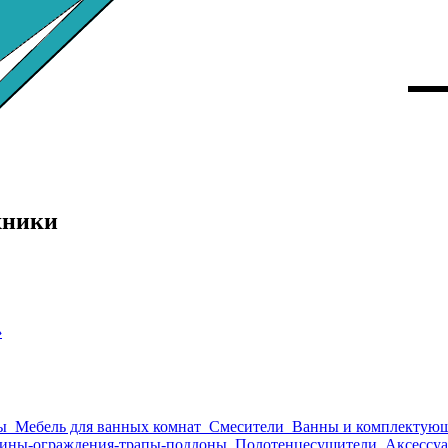
хники
›
ы
Мебель для ванных комнат
Смесители
Ванны и комплектую
ины-ограждения-трапы-поддоны
Полотенцесушители
Аксессуа