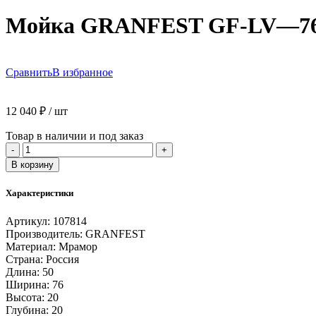
Мойка GRANFEST GF-LV—760L
Сравнить
В избранное
12 040
₽
/ шт
Товар в наличии и под заказ
Количество
-
+
товара
В корзину
Мойка
GRANFEST
Характеристики
GF-
LV-
Артикул:
107814
-760L
Производитель:
GRANFEST
чаша+крыло
Материал:
Мрамор
760*500
Страна:
Россия
(черный
Длина:
50
-
Ширина:
76
308)
Высота:
20
Глубина:
20