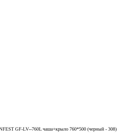
FEST GF-LV--760L чаша+крыло 760*500 (черный - 308)