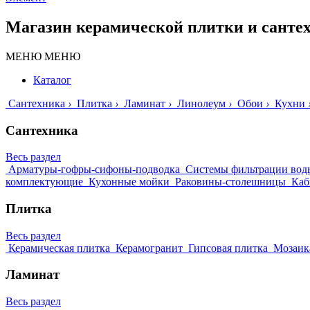
Магазин керамической плитки и санте
МЕНЮ
МЕНЮ
Каталог
Сантехника
›
Плитка
›
Ламинат
›
Линолеум
›
Обои
›
Кухни
Сантехника
Весь раздел
Арматуры-гофры-сифоны-подводка
Системы фильтрации вод
комплектующие
Кухонные мойки
Раковины-столешницы
Каб
Плитка
Весь раздел
Керамическая плитка
Керамогранит
Гипсовая плитка
Мозаик
Ламинат
Весь раздел