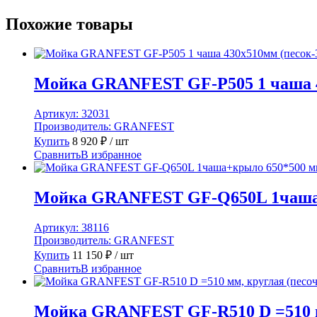
Похожие товары
Мойка GRANFEST GF-P505 1 чаша 4
Артикул:
32031
Производитель:
GRANFEST
Купить
8 920
₽
/ шт
Сравнить
В избранное
Мойка GRANFEST GF-Q650L 1чаша+к
Артикул:
38116
Производитель:
GRANFEST
Купить
11 150
₽
/ шт
Сравнить
В избранное
Мойка GRANFEST GF-R510 D =510 м