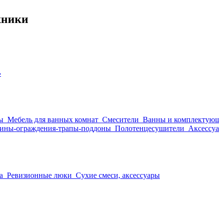
хники
›
ы
Мебель для ванных комнат
Смесители
Ванны и комплектую
ины-ограждения-трапы-поддоны
Полотенцесушители
Аксессуа
а
Ревизионные люки
Сухие смеси, аксессуары