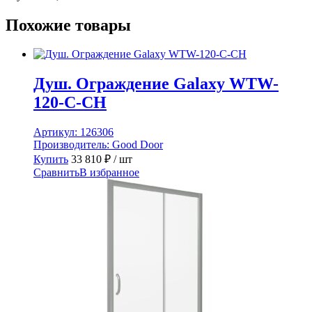
Похожие товары
Душ. Ограждение Galaxy WTW-
120-C-CH
Артикул:
126306
Производитель:
Good Door
Купить
33 810
₽
/ шт
Сравнить
В избранное