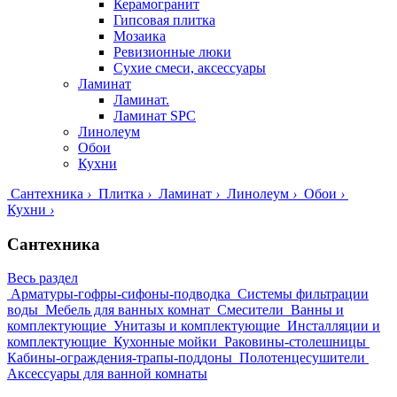
Керамогранит
Гипсовая плитка
Мозаика
Ревизионные люки
Сухие смеси, аксессуары
Ламинат
Ламинат.
Ламинат SPC
Линолеум
Обои
Кухни
Сантехника
›
Плитка
›
Ламинат
›
Линолеум
›
Обои
›
Кухни
›
Сантехника
Весь раздел
Арматуры-гофры-сифоны-подводка
Системы фильтрации
воды
Мебель для ванных комнат
Смесители
Ванны и
комплектующие
Унитазы и комплектующие
Инсталляции и
комплектующие
Кухонные мойки
Раковины-столешницы
Кабины-ограждения-трапы-поддоны
Полотенцесушители
Аксессуары для ванной комнаты