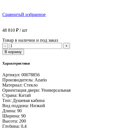
Сравнить
В избранное
48 810
₽
/ шт
Товар в наличии и под заказ
Количество
-
+
товара
В корзину
Душевая
кабина
Характеристики
AZARIO
DENVER
Артикул:
00078856
90х90х200
Производитель:
Azario
серое
Материал:
Стекло
стекло
Ориентация двери:
Универсальная
4
Страна:
Китай
мм.
Тип:
Душевая кабина
покрытие
Вид поддона:
Низкий
Easy
Длина:
90
Clean,
Ширина:
90
задняя
Высота:
200
панель
Глубина:
0,4
черная,