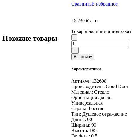
Сравнить
В избранное
26 230
₽
/ шт
Товар в наличии и под заказ
Количество
Похожие товары
-
товара
Душ.
+
Ограждение
В корзину
LATTE
R-
Характеристики
90-
G-
WE
Артикул:
132608
Производитель:
Good Door
Материал:
Стекло
Ориентация двери:
Универсальная
Страна:
Россия
Тип:
Душевое ограждение
Длина:
90
Ширина:
90
Высота:
185
Глубина:
0,5