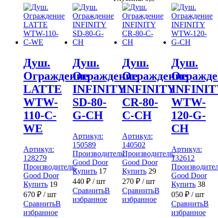
Душ.
Душ.
Душ.
Душ.
Ограждение
Ограждение
Ограждение
Огражде
LATTE
INFINITY
INFINITY
INFINIT
WTW-
SD-80-
CR-80-
WTW-
110-C-
G-CH
C-CH
120-G-
WE
CH
Артикул:
Артикул:
150589
140502
Артикул:
Артикул:
Производитель:
Производитель:
128279
132612
Good Door
Good Door
Производитель:
Производител
Купить
17
Купить
29
Good Door
Good Door
440
₽
/ шт
270
₽
/ шт
Купить
19
Купить
38
Сравнить
В
Сравнить
В
670
₽
/ шт
050
₽
/ шт
избранное
избранное
Сравнить
В
Сравнить
В
избранное
избранное