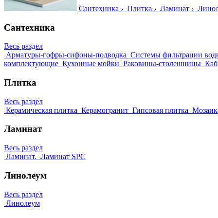
Сантехника
›
Плитка
›
Ламинат
›
Лино
Сантехника
Весь раздел
Арматуры-гофры-сифоны-подводка
Системы фильтрации вод
комплектующие
Кухонные мойки
Раковины-столешницы
Каб
Плитка
Весь раздел
Керамическая плитка
Керамогранит
Гипсовая плитка
Мозаик
Ламинат
Весь раздел
Ламинат.
Ламинат SPC
Линолеум
Весь раздел
Линолеум