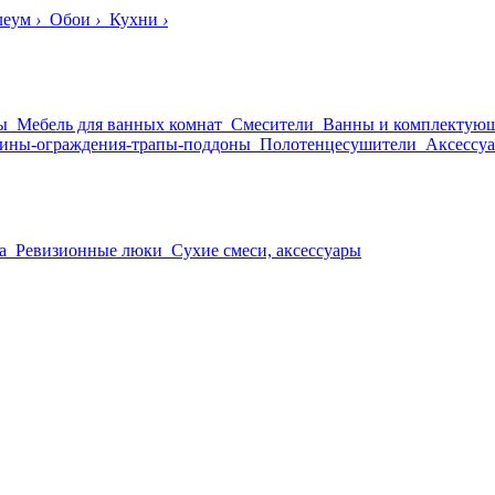
леум
›
Обои
›
Кухни
›
ы
Мебель для ванных комнат
Смесители
Ванны и комплектую
ины-ограждения-трапы-поддоны
Полотенцесушители
Аксессуа
а
Ревизионные люки
Сухие смеси, аксессуары