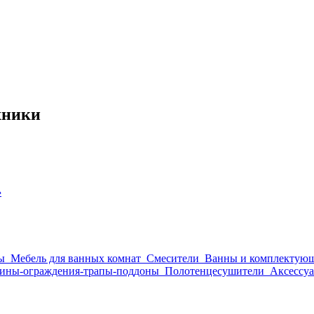
хники
›
ы
Мебель для ванных комнат
Смесители
Ванны и комплектую
ины-ограждения-трапы-поддоны
Полотенцесушители
Аксессуа