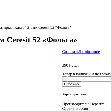
Затирка "Какао" 2-5мм Ceresit 52 "Фольга"
м Ceresit 52 «Фольга»
Сравнить
В избранное
390
₽
/ шт
Товар в наличии и под заказ
Количество
-
товара
В корзину
CE
33/2
Характеристики
Затирка
"Какао"
Производитель:
Церезит
2-
Страна:
Россия
5мм