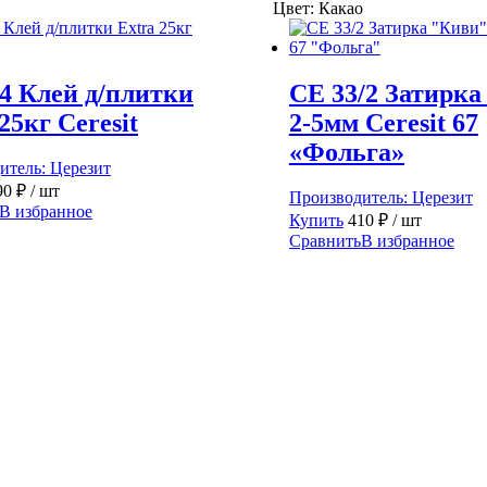
Цвет:
Какао
Ceresit
52
"Фольга"
4 Клей д/плитки
CE 33/2 Затирка
25кг Ceresit
2-5мм Ceresit 67
«Фольга»
итель:
Церезит
90
₽
/ шт
Производитель:
Церезит
В избранное
Купить
410
₽
/ шт
Сравнить
В избранное