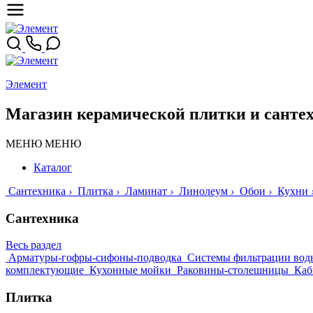
Элемент
Магазин керамической плитки и санте
МЕНЮ
МЕНЮ
Каталог
Сантехника
›
Плитка
›
Ламинат
›
Линолеум
›
Обои
›
Кухни
Сантехника
Весь раздел
Арматуры-гофры-сифоны-подводка
Системы фильтрации вод
комплектующие
Кухонные мойки
Раковины-столешницы
Каб
Плитка