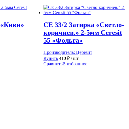
 «Киви»
CE 33/2 Затирка «Светло-
коричнев.» 2-5мм Ceresit
55 «Фольга»
Производитель:
Церезит
Купить
410
₽
/ шт
Сравнить
В избранное