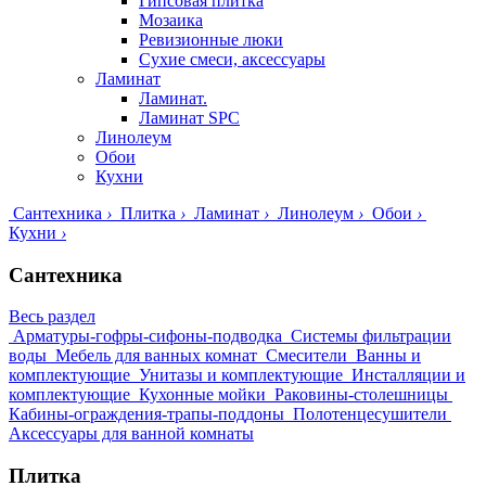
Гипсовая плитка
Мозаика
Ревизионные люки
Сухие смеси, аксессуары
Ламинат
Ламинат.
Ламинат SPC
Линолеум
Обои
Кухни
Сантехника
›
Плитка
›
Ламинат
›
Линолеум
›
Обои
›
Кухни
›
Сантехника
Весь раздел
Арматуры-гофры-сифоны-подводка
Системы фильтрации
воды
Мебель для ванных комнат
Смесители
Ванны и
комплектующие
Унитазы и комплектующие
Инсталляции и
комплектующие
Кухонные мойки
Раковины-столешницы
Кабины-ограждения-трапы-поддоны
Полотенцесушители
Аксессуары для ванной комнаты
Плитка