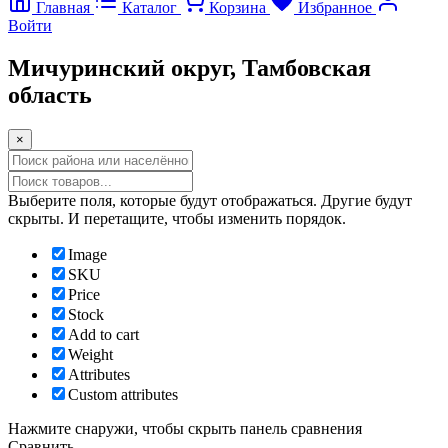
Главная
Каталог
Корзина
Избранное
Войти
Мичуринский округ, Тамбовская
область
×
Прокрутка
вверх
Выберите поля, которые будут отображаться. Другие будут
скрыты. И перетащите, чтобы изменить порядок.
Image
SKU
Price
Stock
Add to cart
Weight
Attributes
Custom attributes
Нажмите снаружи, чтобы скрыть панель сравнения
Сравнить