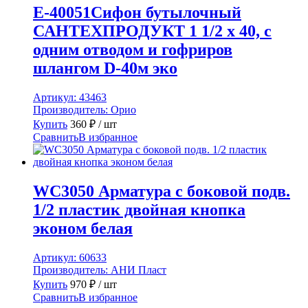
E-40051Сифон бутылочный
САНТЕХПРОДУКТ 1 1/2 х 40, с
одним отводом и гофриров
шлангом D-40м эко
Артикул:
43463
Производитель:
Орио
Купить
360
₽
/ шт
Сравнить
В избранное
WC3050 Арматура с боковой подв.
1/2 пластик двойная кнопка
эконом белая
Артикул:
60633
Производитель:
АНИ Пласт
Купить
970
₽
/ шт
Сравнить
В избранное