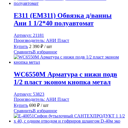
40/50
(полуавтом)
E311 (ЕМ311) Обвязка д/ванны
Ани 1 1/2*40 полуавтомат
Артикул:
21181
Производитель:
АНИ Пласт
Купить
2 390
₽
/ шт
Сравнить
В избранное
WC6550М Арматура с нижн подв
1/2 пласт эконом кнопка метал
Артикул:
53823
Производитель:
АНИ Пласт
Купить
690
₽
/ шт
Сравнить
В избранное