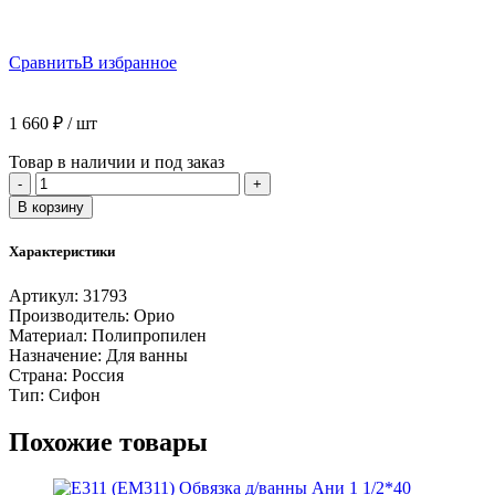
Сравнить
В избранное
1 660
₽
/ шт
Товар в наличии и под заказ
Количество
-
+
товара
В корзину
А-28089
Cифон
Характеристики
для
ванны
Артикул:
31793
(обвязка)
Производитель:
Орио
ОРИО
Материал:
Полипропилен
1
Назначение:
Для ванны
1/2"х40,
Страна:
Россия
регул.,
Тип:
Сифон
с
перел.
Похожие товары
и
гиб.трубой
40-