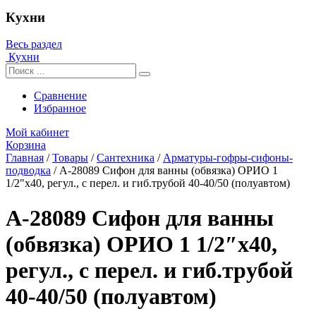
Кухни
Весь раздел
Кухни
Сравнение
Избранное
Мой кабинет
Корзина
Главная
/
Товары
/
Сантехника
/
Арматуры-гофры-сифоны-
подводка
/
А-28089 Cифон для ванны (обвязка) ОРИО 1
1/2"х40, регул., с перел. и гиб.трубой 40-40/50 (полуавтом)
А-28089 Cифон для ванны
(обвязка) ОРИО 1 1/2″х40,
регул., с перел. и гиб.трубой
40-40/50 (полуавтом)