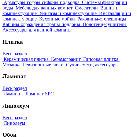
Арматуры-гофры-сифоны-подводка
Системы фильтрации
воды
Мебель для ванных комнат
Смесители
Ванны и
комплектующие
Унитазы и комплектующие
Инсталляции и
комплектующие
Кухонные мойки
Раковины-столешницы
Кабины-ограждения-трапы-поддоны
Полотенцесушители
Аксессуары для ванной комнаты
Плитка
Весь раздел
Керамическая плитка
Керамогранит
Гипсовая плитка
Мозаика
Ревизионные люки
Сухие смеси, аксессуары
Ламинат
Весь раздел
Ламинат.
Ламинат SPC
Линолеум
Весь раздел
Линолеум
Обои