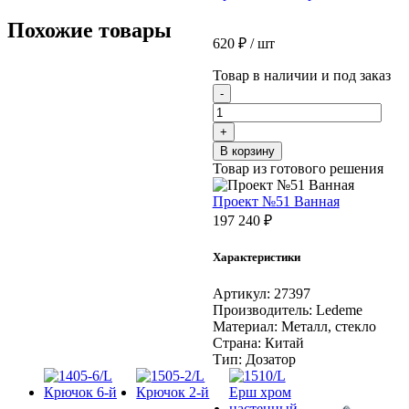
Похожие товары
620
₽
/ шт
Товар в наличии и под заказ
Количество
-
товара
1927/L
+
Дозатор
В корзину
настенный
Товар из готового решения
стекло
Проект №51 Ванная
197 240
₽
Характеристики
Артикул:
27397
Производитель:
Ledeme
Материал:
Металл, стекло
Страна:
Китай
Тип:
Дозатор