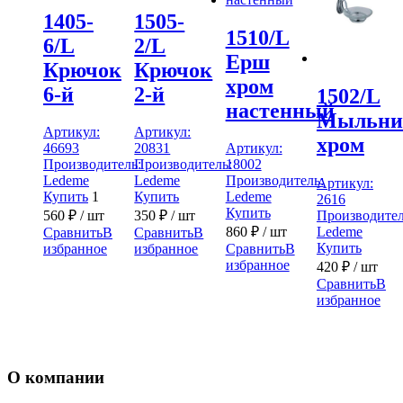
1405-
1505-
1510/L
6/L
2/L
Ерш
Крючок
Крючок
хром
6-й
2-й
1502/L
настенный
Мыльни
Артикул:
Артикул:
хром
46693
20831
Артикул:
Производитель:
Производитель:
18002
Ledeme
Ledeme
Производитель:
Артикул:
Купить
1
Купить
Ledeme
2616
Купить
Производител
560
₽
/ шт
350
₽
/ шт
Ledeme
860
₽
/ шт
Сравнить
В
Сравнить
В
Купить
избранное
избранное
Сравнить
В
избранное
420
₽
/ шт
Сравнить
В
избранное
О компании