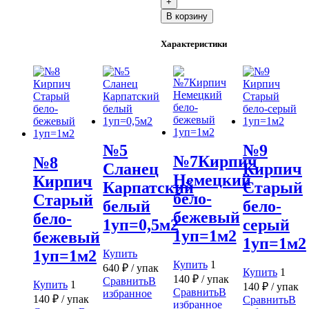
+
Сланец
В корзину
Тонкослойный
белый
Характеристики
1уп=0,8м2
№5
№9
№7Кирпич
№8
Сланец
Кирпич
Немецкий
Кирпич
Карпатский
Старый
бело-
Старый
белый
бело-
бежевый
бело-
1уп=0,5м2
серый
1уп=1м2
бежевый
1уп=1м2
1уп=1м2
Купить
Купить
1
640
₽
/ упак
Купить
1
140
₽
/ упак
Сравнить
В
Купить
1
140
₽
/ упак
Сравнить
В
избранное
140
₽
/ упак
Сравнить
В
избранное