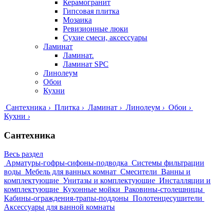
Керамогранит
Гипсовая плитка
Мозаика
Ревизионные люки
Сухие смеси, аксессуары
Ламинат
Ламинат.
Ламинат SPC
Линолеум
Обои
Кухни
Сантехника
›
Плитка
›
Ламинат
›
Линолеум
›
Обои
›
Кухни
›
Сантехника
Весь раздел
Арматуры-гофры-сифоны-подводка
Системы фильтрации
воды
Мебель для ванных комнат
Смесители
Ванны и
комплектующие
Унитазы и комплектующие
Инсталляции и
комплектующие
Кухонные мойки
Раковины-столешницы
Кабины-ограждения-трапы-поддоны
Полотенцесушители
Аксессуары для ванной комнаты