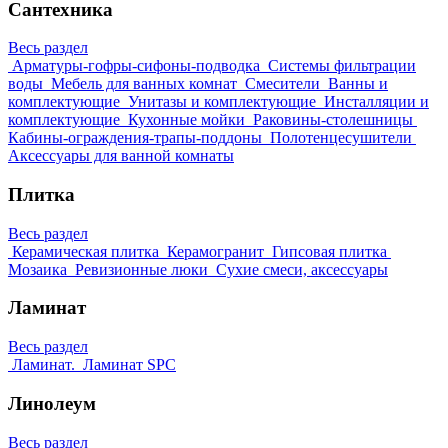
Сантехника
Весь раздел
Арматуры-гофры-сифоны-подводка
Системы фильтрации
воды
Мебель для ванных комнат
Смесители
Ванны и
комплектующие
Унитазы и комплектующие
Инсталляции и
комплектующие
Кухонные мойки
Раковины-столешницы
Кабины-ограждения-трапы-поддоны
Полотенцесушители
Аксессуары для ванной комнаты
Плитка
Весь раздел
Керамическая плитка
Керамогранит
Гипсовая плитка
Мозаика
Ревизионные люки
Сухие смеси, аксессуары
Ламинат
Весь раздел
Ламинат.
Ламинат SPC
Линолеум
Весь раздел