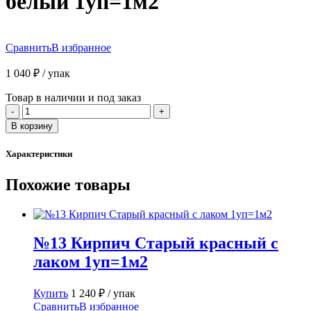
белый 1уп=1м2
Сравнить
В избранное
1 040
₽
/ упак
Товар в наличии и под заказ
Количество
-
+
товара
В корзину
№3
Сланец
Характеристики
Сколотая
грань
Похожие товары
белый
1уп=1м2
№13 Кирпич Старый красный с
лаком 1уп=1м2
Купить
1 240
₽
/ упак
Сравнить
В избранное