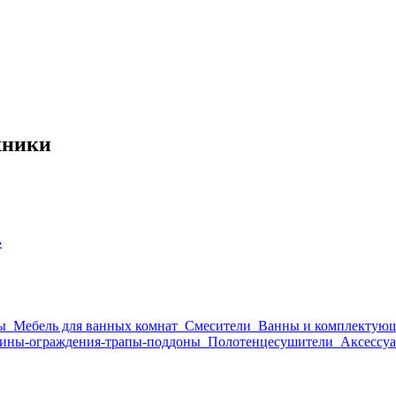
хники
›
ы
Мебель для ванных комнат
Смесители
Ванны и комплектую
ины-ограждения-трапы-поддоны
Полотенцесушители
Аксессуа