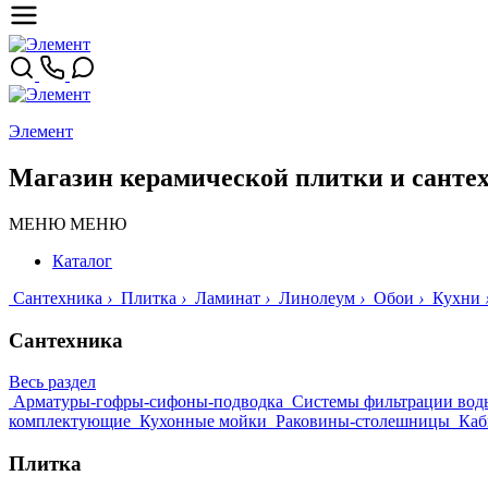
Элемент
Магазин керамической плитки и санте
МЕНЮ
МЕНЮ
Каталог
Сантехника
›
Плитка
›
Ламинат
›
Линолеум
›
Обои
›
Кухни
Сантехника
Весь раздел
Арматуры-гофры-сифоны-подводка
Системы фильтрации вод
комплектующие
Кухонные мойки
Раковины-столешницы
Каб
Плитка