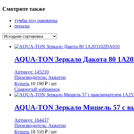
Смотрите также
тумбы под раковины
пеналы
AQUA-TON Зеркало Дакота 80 1A20
Артикул:
145210
Производитель:
Акватон
Купить
10 190
₽
/ шт
Сравнить
В избранное
AQUA-TON Зеркало Мишель 57 с в
Артикул:
164437
Производитель:
Акватон
Купить
18 510
₽
/ шт