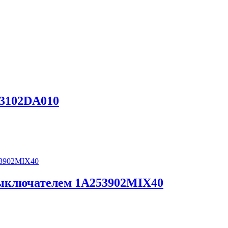
3102DA010
ыключателем 1A253902MIX40