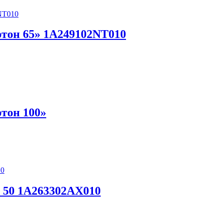
он 65» 1A249102NT010
тон 100»
50 1A263302AX010