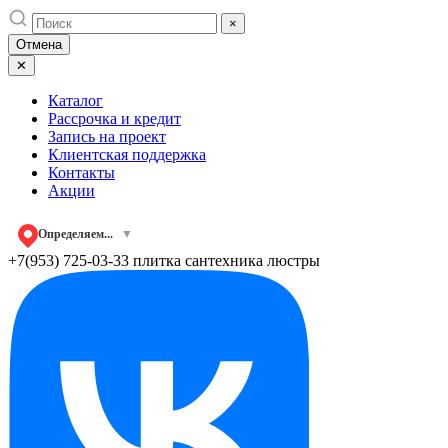
Skip
×
to
Отмена
content
✕
Каталог
Рассрочка и кредит
Запись на проект
Клиентская поддержка
Контакты
Акции
Определяем...
▼
+7(953) 725-03-33
плитка сантехника люстры