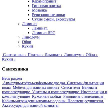
Керамогранит
Гипсовая плитка
Мозаика
Ревизионные люки
Сухие смеси, аксессуары
Ламинат
Ламинат.
Ламинат SPC
Линолеум
Обои
Кухни
Сантехника
›
Плитка
›
Ламинат
›
Линолеум
›
Обои
›
Кухни
›
Сантехника
Весь раздел
Арматуры-гофры-сифоны-подводка
Системы фильтрации
воды
Мебель для ванных комнат
Смесители
Ванны и
комплектующие
Унитазы и комплектующие
Инсталляции и
комплектующие
Кухонные мойки
Раковины-столешницы
Кабины-ограждения-трапы-поддоны
Полотенцесушители
Аксессуары для ванной комнаты