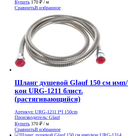
Купить
170
₽
/ м
Сравнить
В избранное
Шланг душевой Glauf 150 см имп/
кон URG-1211 блист.
(растягивающийся)
Артикул:
URG-1211 I*I 150cm
Производитель:
Glauf
Купить
370
₽
/ м
Сравнить
В избранное