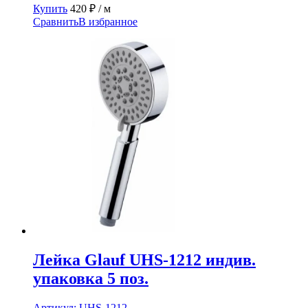
Купить
420
₽
/ м
Сравнить
В избранное
Лейка Glauf UHS-1212 индив.
упаковка 5 поз.
Артикул:
UHS-1212