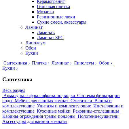
Керамогранит
Гипсовая плитка
Мозаика
Ревизионные люки
Сухие смеси, аксессуары
Ламинат
Ламинат.
Ламинат SPC
Линолеум
Обои
Кухни
Сантехника
›
Плитка
›
Ламинат
›
Линолеум
›
Обои
›
Кухни
›
Сантехника
Весь раздел
Арматуры-гофры-сифоны-подводка
Системы фильтрации
воды
Мебель для ванных комнат
Смесители
Ванны и
комплектующие
Унитазы и комплектующие
Инсталляции и
комплектующие
Кухонные мойки
Раковины-столешницы
Кабины-ограждения-трапы-поддоны
Полотенцесушители
Аксессуары для ванной комнаты