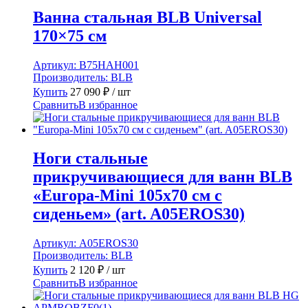
Ванна стальная BLB Universal
170×75 см
Артикул:
B75HAH001
Производитель:
BLB
Купить
27 090
₽
/ шт
Сравнить
В избранное
Ноги стальные
прикручивающиеся для ванн BLB
«Europa-Mini 105х70 см с
сиденьем» (art. A05EROS30)
Артикул:
A05EROS30
Производитель:
BLB
Купить
2 120
₽
/ шт
Сравнить
В избранное