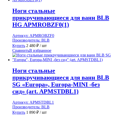
Ноги стальные
прикручивающиеся для ванн BLB
HG APMROBZF0(1)
Артикул:
APMROBZF0
Производитель:
BLB
Купить
2 480
₽
/ шт
Сравнить
В избранное
Ноги стальные
прикручивающиеся для ванн BLB
SG «Europa», Europa-MINI -без
сид» (art. APMSTDBL1)
Артикул:
APMSTDBL1
Производитель:
BLB
Купить
1 890
₽
/ шт